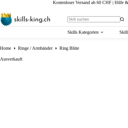
Skip
Kostenloser Versand ab 60 CHF
|
Hilfe 
to
content
No
results
Skills Kategorien
Skil
Home
Ringe / Armbänder
Ring Blüte
Ausverkauft