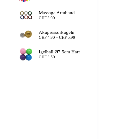
Massage Armband
CHF
3.90
Akupressurkugeln
Preisspanne:
CHF
4.90
–
CHF
5.90
CHF 4.90
bis
Igelball Ø7.5cm Hart
CHF 5.90
CHF
3.50