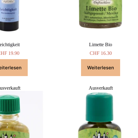
eichtigkeit
Limette Bio
CHF
19.90
CHF
16.30
iterlesen
Weiterlesen
usverkauft
Ausverkauft