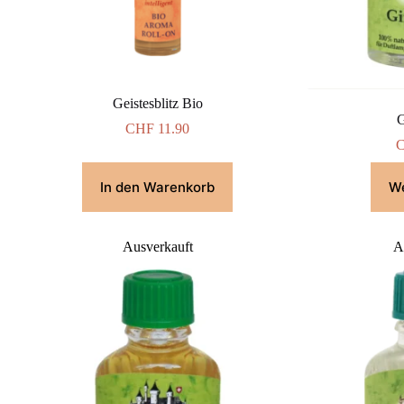
Geistesblitz Bio
G
CHF
11.90
In den Warenkorb
We
Ausverkauft
A