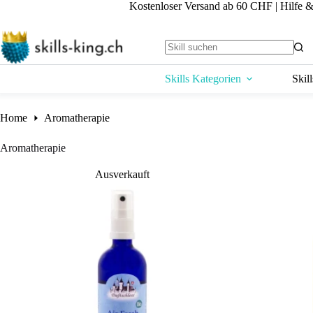
Skip
Kostenloser Versand ab 60 CHF
|
Hilfe 
to
content
No
results
Skills Kategorien
Skil
Home
Aromatherapie
Aromatherapie
Ausverkauft