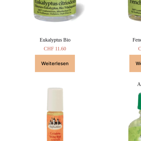
Eukalyptus Bio
Fen
CHF
11.60
Weiterlesen
We
A