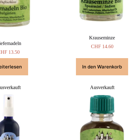
Krauseminze
efernadeln
CHF
14.60
CHF
13.50
iterlesen
In den Warenkorb
usverkauft
Ausverkauft