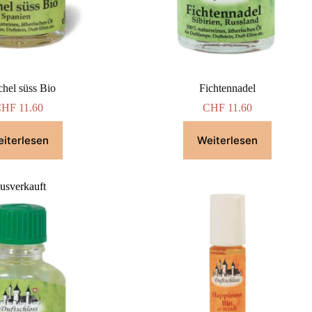
chel süss Bio
Fichtennadel
CHF
11.60
CHF
11.60
iterlesen
Weiterlesen
usverkauft