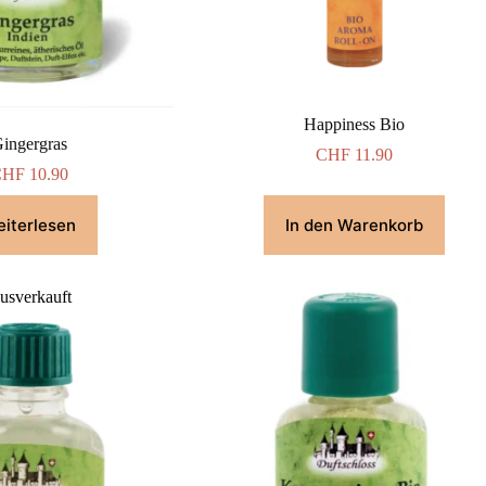
Happiness Bio
ingergras
CHF
11.90
CHF
10.90
iterlesen
In den Warenkorb
usverkauft