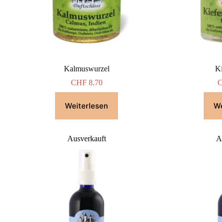
Kalmuswurzel
Ki
CHF
8.70
Weiterlesen
We
Ausverkauft
A