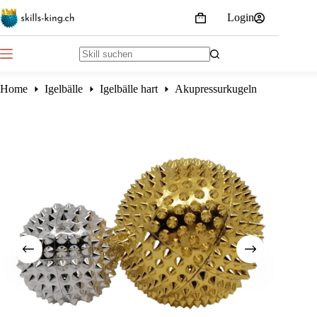
Skip
Login
to
Shopping
content
cart
No
results
Home
Igelbälle
Igelbälle hart
Akupressurkugeln