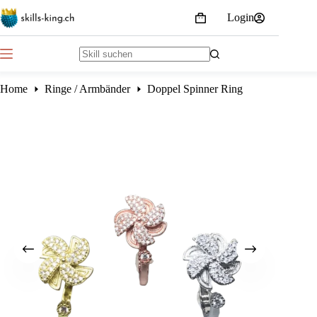
Skip
Login
to
Shopping
content
cart
No
results
Home
Ringe / Armbänder
Doppel Spinner Ring