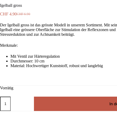
Igelball gross
CHF
4.90
CHF
6.90
Ursprünglicher
Aktueller
Preis
Preis
Der Igelball gross ist das grösste Modell in unserem Sortiment. Mit 
war:
ist:
Igelball eine grössere Oberfläche zur Stimulation der Reflexzonen un
CHF 6.90
CHF 4.90.
Stressreduktion und zur Achtsamkeit beiträgt.
Merkmale:
Mit Ventil zur Härteregulation
Durchmesser: 10 cm
Material: Hochwertiger Kunststoff, robust und langlebig
Vorrätig
Igelball
gross
In 
Menge