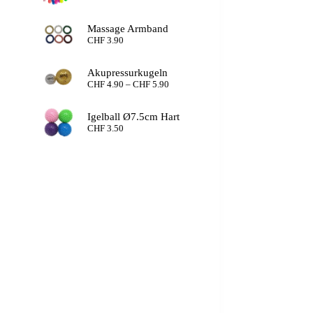
Massage Armband
CHF
3.90
Akupressurkugeln
Preisspanne:
CHF
4.90
–
CHF
5.90
CHF 4.90
bis
Igelball Ø7.5cm Hart
CHF 5.90
CHF
3.50