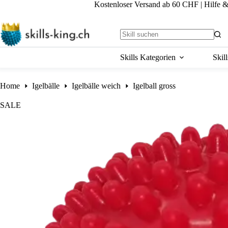
Skip
Kostenloser Versand ab 60 CHF
|
Hilfe 
to
content
No
results
Skills Kategorien
Skil
Home
Igelbälle
Igelbälle weich
Igelball gross
SALE