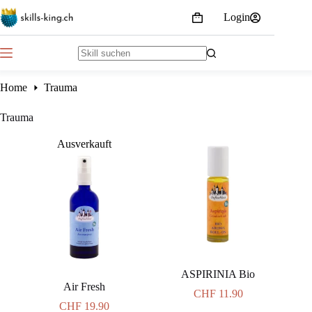
Skip
Login
to
Shopping
content
cart
No
results
Home
Trauma
Trauma
Ausverkauft
ASPIRINIA Bio
Air Fresh
CHF
11.90
CHF
19.90