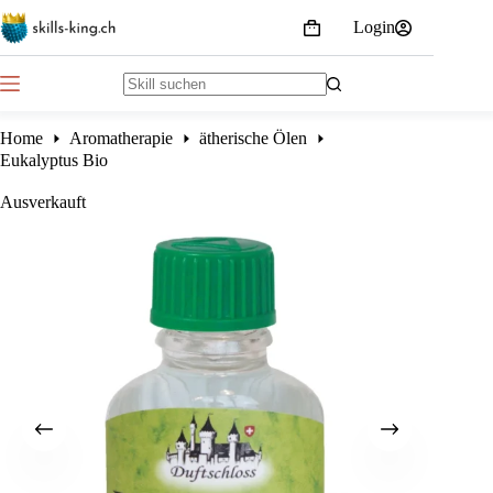
Skip
Login
to
Shopping
content
cart
No
results
Home
Aromatherapie
ätherische Ölen
Eukalyptus Bio
Ausverkauft