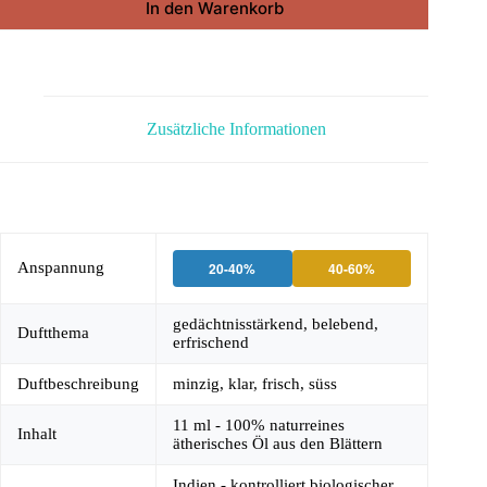
In den Warenkorb
Zusätzliche Informationen
Anspannung
20-40%
40-60%
gedächtnisstärkend, belebend,
Duftthema
erfrischend
Duftbeschreibung
minzig, klar, frisch, süss
11 ml - 100% naturreines
Inhalt
ätherisches Öl aus den Blättern
Indien - kontrolliert biologischer