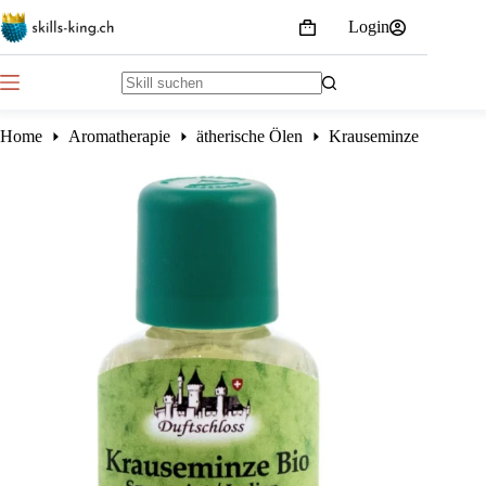
Skip
Login
to
Shopping
content
cart
No
results
Home
Aromatherapie
ätherische Ölen
Krauseminze