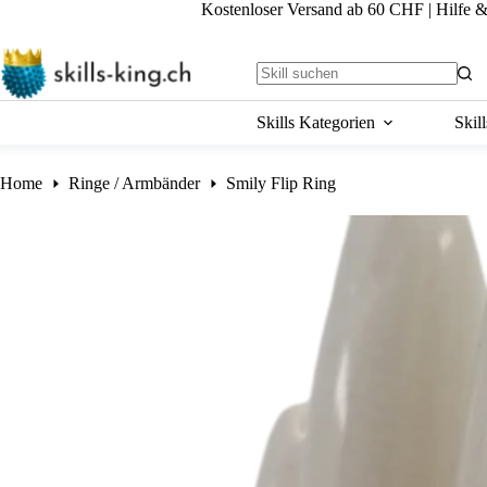
Skip
Kostenloser Versand ab 60 CHF
|
Hilfe 
to
content
No
results
Skills Kategorien
Skil
Home
Ringe / Armbänder
Smily Flip Ring