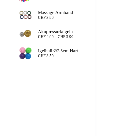
Massage Armband
CHF
3.90
Akupressurkugeln
Preisspanne:
CHF
4.90
–
CHF
5.90
CHF 4.90
bis
Igelball Ø7.5cm Hart
CHF 5.90
CHF
3.50