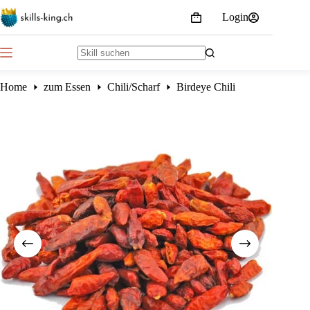
Skip
Login
to
Shopping
content
cart
No
results
Home
zum Essen
Chili/Scharf
Birdeye Chili