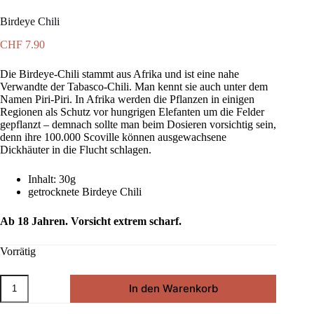
Birdeye Chili
CHF
7.90
Die Birdeye-Chili stammt aus Afrika und ist eine nahe
Verwandte der Tabasco-Chili. Man kennt sie auch unter dem
Namen Piri-Piri. In Afrika werden die Pflanzen in einigen
Regionen als Schutz vor hungrigen Elefanten um die Felder
gepflanzt – demnach sollte man beim Dosieren vorsichtig sein,
denn ihre 100.000 Scoville können ausgewachsene
Dickhäuter in die Flucht schlagen.
Inhalt: 30g
getrocknete Birdeye Chili
Ab 18 Jahren. Vorsicht extrem scharf.
Vorrätig
Birdeye
In den Warenkorb
Chili
Menge