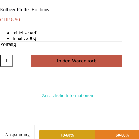
Erdbeer Pfeffer Bonbons
CHF
8.50
mittel scharf
Inhalt: 200g
Vorrätig
Erdbeer
In den Warenkorb
Pfeffer
Bonbons
Menge
Zusätzliche Informationen
Anspannung
40-60%
60-80%