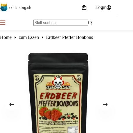
Skip
Login
to
Shopping
content
cart
No
results
Home
zum Essen
Erdbeer Pfeffer Bonbons