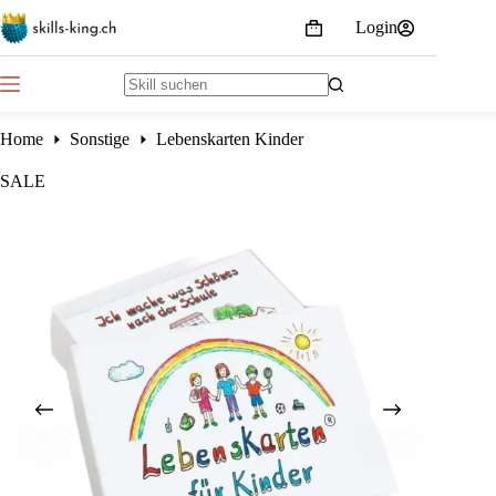
Skip
Login
to
Shopping
content
cart
No
results
Home
Sonstige
Lebenskarten Kinder
SALE