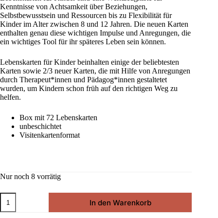
Kenntnisse von Achtsamkeit über Beziehungen,
CHF 27.50
CHF 24.50.
Selbstbewusstsein und Ressourcen bis zu Flexibilität für
Kinder im Alter zwischen 8 und 12 Jahren. Die neuen Karten
enthalten genau diese wichtigen Impulse und Anregungen, die
ein wichtiges Tool für ihr späteres Leben sein können.
Lebenskarten für Kinder beinhalten einige der beliebtesten
Karten sowie 2/3 neuer Karten, die mit Hilfe von Anregungen
durch Therapeut*innen und Pädagog*innen gestaltetet
wurden, um Kindern schon früh auf den richtigen Weg zu
helfen.
Box mit 72 Lebenskarten
unbeschichtet
Visitenkartenformat
Nur noch 8 vorrätig
Lebenskarten
In den Warenkorb
Kinder
Menge