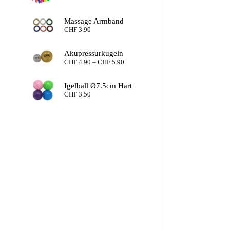
Massage Armband
CHF
3.90
Akupressurkugeln
Preisspanne:
CHF
4.90
–
CHF
5.90
CHF 4.90
bis
Igelball Ø7.5cm Hart
CHF 5.90
CHF
3.50