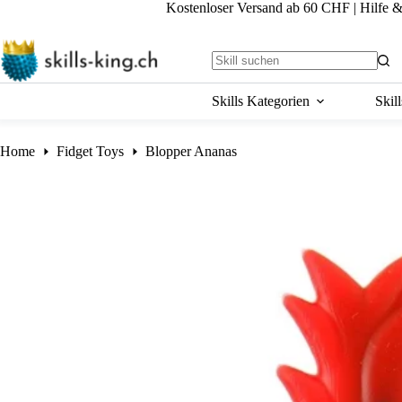
Skip
Kostenloser Versand ab 60 CHF
|
Hilfe 
to
content
No
results
Skills Kategorien
Skil
Home
Fidget Toys
Blopper Ananas