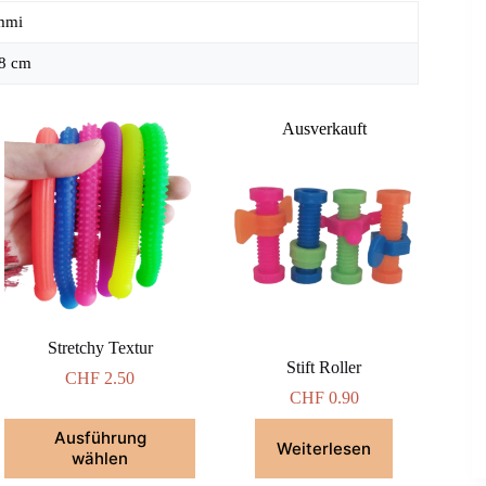
mmi
 8 cm
Ausverkauft
Stretchy Textur
Stift Roller
CHF
2.50
CHF
0.90
Dieses
Ausführung
Produkt
Weiterlesen
wählen
weist
mehrere