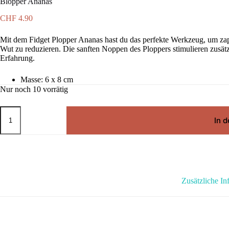
Blopper Ananas
CHF
4.90
Mit dem Fidget Plopper Ananas hast du das perfekte Werkzeug, um zap
Wut zu reduzieren. Die sanften Noppen des Ploppers stimulieren zusät
Erfahrung.
Masse: 6 x 8 cm
Nur noch 10 vorrätig
Blopper
Ananas
In 
Menge
Zusätzliche In