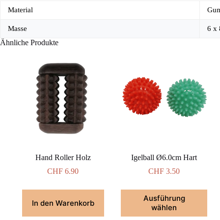
Material
Gu
Masse
6 x
Ähnliche Produkte
Hand Roller Holz
Igelball Ø6.0cm Hart
CHF
6.90
CHF
3.50
Dieses
Ausführung
Produkt
In den Warenkorb
wählen
weist
mehrere